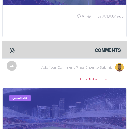
1K
0
01 JANUARY 1970
)
0
(
COMMENTS
Be the first one to comment
خالد السلمي