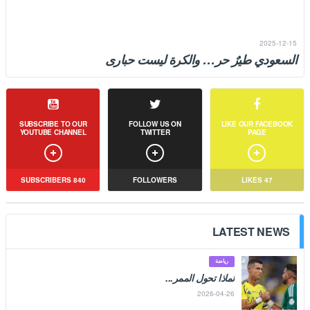
2025-12-15
السعودي طيرٌ حر… والكرة ليست حبارى
تردّد في الذاكرة عبارة: «السعودي طير حر والكرة عنده حبارى»، وهي عبارة
نشأنا عليها، وتشرّبناها صغارًا بوصفها �...
SUBSCRIBE TO OUR
FOLLOW US ON
LIKE OUR FACEBOOK
YOUTUBE CHANNEL
TWITTER
PAGE
SUBSCRIBERS
840
FOLLOWERS
LIKES
47
LATEST NEWS
رياضة
لماذا تحول الممر...
2026-04-26