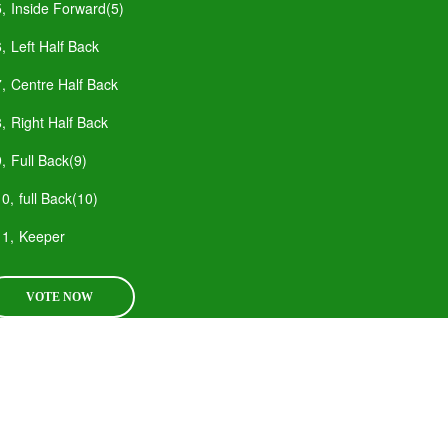
5,
Inside Forward(5)
6,
Left Half Back
7,
Centre Half Back
8,
Right Half Back
9,
Full Back(9)
10,
full Back(10)
11,
Keeper
VOTE NOW