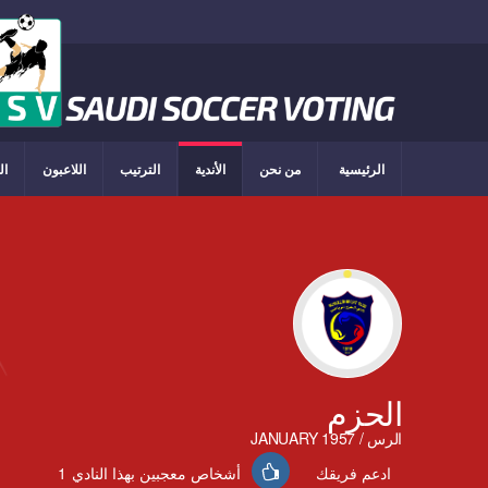
الرئيسية
من نحن
الأندية
الترتيب
اللاعبون
ال
الحزم
الرس / JANUARY 1957
1
أشخاص معجبين بهذا النادي
ادعم فريقك