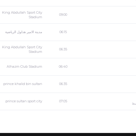
King Abdullah Sport City
09:00
Stadium
مدينة الامير هذلول الرياضية
06:15
King Abdullah Sport City
06:35
Stadium
Alhazm Club Stadium
06:40
prince khalid bin sultan
06:35
prince sultan sport city
07:05
يط