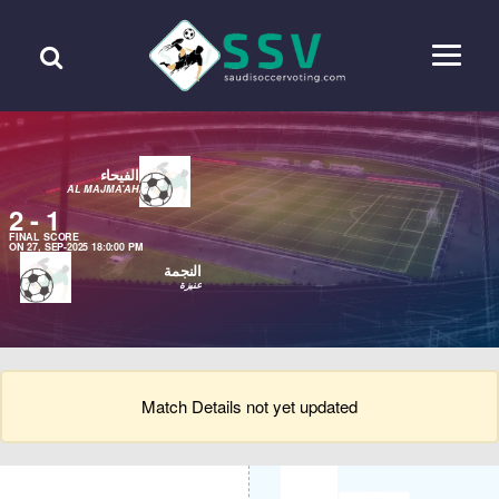
الفيحاء
AL MAJMA'AH
2
-
1
FINAL SCORE
ON 27, SEP-2025 18:0:00 PM
النجمة
عنيزة
Match Details not yet updated