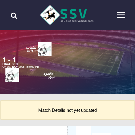
الشباب
RIYADH
1
-
1
FINAL SCORE
ON 23, NOV-2025 16:0:00 PM
الاخدود
نجران
Match Details not yet updated