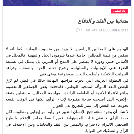
خالد السلمي
منتخبنا بين النقد و الدفاع
451
0
14 DECEMBER 2025
الهجوم على المحللين الرياضيين لا يزيد من منسوب الوطنية، كما أنه لا 
ينتقص من قيمة المحللين، خاصة عندما يلتزمون الحياد والمهنية. فالمحلل في 
الأساس خبير، ودوره لا يقتصر على المدح أو التبرير، بل يتمثل في تسليط 
الضوء على الإيجابيات والسلبيات، وشرح نقاط القوة والضعف، وقراءة 
في البطولة العربية، التي تجرب مراحلها النهائية حاليًا في قطر، لم يَرُق 
للبعض النقد الموجَّه لمنتخبنا الوطني. فاندفعت بعض الجماهير المتعصبة، 
بدافع الانتماء للأندية أو العاطفة الزائدة، لمهاجمة المحللين، مستغلين منصّة 
«إكس» التي أصبحت ساحة مفتوحة لإبداء الرأي، لكنها في الوقت نفسه 
لا شك أن وجود منصّة تتيح للإنسان التعبير عن رأيه أمر إيجابي ومطلوب، لكن 
حرية الرأي لا تعني غياب المسؤولية. فمن أبسط معايير الإعلام والطرح 
الصحفي الالتزام بالاحترام، والتمييز بين النقد والتحامل، وبين الاختلاف في 