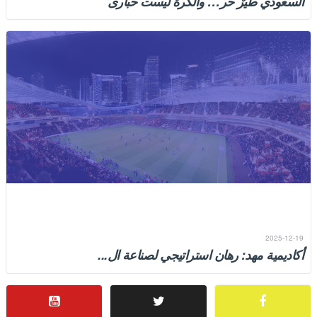
السعودي طيرٌ حر… والكرة ليست حبارى
تردّد في الذاكرة عبارة: «السعودي طير حر والكرة عنده حبارى»، وهي عبارة
نشأنا عليها، وتشرّبناها صغارًا بوصفها �...
2025-12-19
أكاديمية مهد: رهان استراتيجي لصناعة ال...
هل يمكن لأكاديمية مهد أن تتحول إلى رافد استراتيجي رئيسي للأندية
السعودية؟ وهل ستسهم فعليًا في الحد من الارتفا...