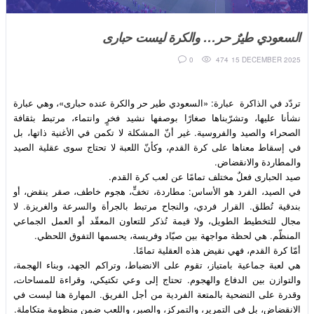
السعودي طيرٌ حر… والكرة ليست حبارى
474
0
15 DECEMBER 2025
تردّد في الذاكرة  عبارة: «السعودي طير حر والكرة عنده حبارى»، وهي عبارة 
نشأنا عليها، وتشرّبناها صغارًا بوصفها نشيد فخرٍ وانتماء، مرتبط بثقافة 
الصحراء والصيد والفروسية. غير أنّ المشكلة لا تكمن في الأغنية ذاتها، بل 
في إسقاط معناها على كرة القدم، وكأنّ اللعبة لا تحتاج سوى عقلية الصيد 
في الصيد، الفرد هو الأساس: مطاردة، تخفٍّ، هجوم خاطف، صقر ينقض، أو 
بندقية تُطلق. القرار فردي، والنجاح مرتبط بالجرأة والسرعة والغريزة. لا 
مجال للتخطيط الطويل، ولا قيمة تُذكر للتعاون المعقّد أو العمل الجماعي 
هي لعبة جماعية بامتياز، تقوم على الانضباط، وتراكم الجهد، وبناء الهجمة، 
والتوازن بين الدفاع والهجوم. تحتاج إلى وعي تكتيكي، وقراءة للمساحات، 
وقدرة على التضحية بالمتعة الفردية من أجل الفريق. المهارة هنا ليست في 