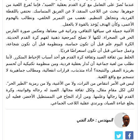
عندما نُصرّ على التعامل مع كرة القدم بعقلية “الصيد”، فإننا نُفرغ اللعبة من 
جوهرها. نبحث عن اللاعب المنقذ، لا عن الفريق المتماسك. نحتفي باللقطة 
الفردية، ونتجاهل التنظيم. نغضب من التمرير الخلفي، ونطالب بالهجوم 
الأغنية جميلة في سياقها الثقافي، وتراثية في معناها، وتعكس صورة الفارس 
الحر في الصحراء. لكنها لا تصلح كمرجعية ذهنية لفهم كرة القدم الحديثة. 
الكرة اليوم علم قبل أن تكون حماسة، ومنظومة قبل أن تكون شجاعة، 
الخلط بين ثقافة الصيد وثقافة كرة القدم هو أحد أسباب الإحباط المتكرر. لأننا 
نطلب من لعبة جماعية أن تُدار بعقلية فردية، ومن منظومة تكتيكية أن تُحسم 
بغريزة الصقر. والنتيجة؟ أداء متذبذب، قرارات انفعالية، ومطالب جماهيرية لا 
ليس في الأمر انتقاص من التراث، ولا من الأغنية، ولا من رمزية “الطير الحر”. 
لكن لكل مقامٍ مقال، ولكل ثقافة مجالها. الصيد له رجاله وقوانينه، وكرة 
القدم لها رجالها وعلمها. ومن أراد النجاح في المستطيل الأخضر، فعليه أن 
يخلع عباءة الصياد، ويرتدي عقلية اللاعب الجماعي.                        
المهندس : خالد الفني