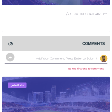
178
0
01 JANUARY 1970
)
0
(
COMMENTS
Be the first one to comment
خالد السلمي