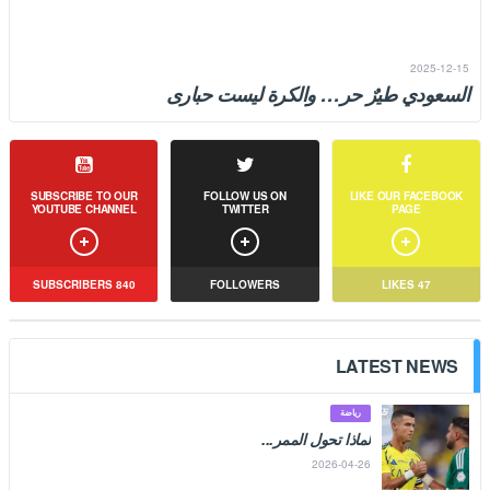
2025-12-15
السعودي طيرٌ حر… والكرة ليست حبارى
تردّد في الذاكرة عبارة: «السعودي طير حر والكرة عنده حبارى»، وهي عبارة
نشأنا عليها، وتشرّبناها صغارًا بوصفها �...
SUBSCRIBE TO OUR
FOLLOW US ON
LIKE OUR FACEBOOK
YOUTUBE CHANNEL
TWITTER
PAGE
SUBSCRIBERS
840
FOLLOWERS
LIKES
47
LATEST NEWS
رياضة
لماذا تحول الممر...
2026-04-26