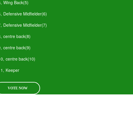
5,
Wing Back(5)
6,
Defensive Midfielder(6)
7,
Defensive Midfielder(7)
8,
centre back(8)
9,
centre back(9)
10,
centre back(10)
11,
Keeper
VOTE NOW